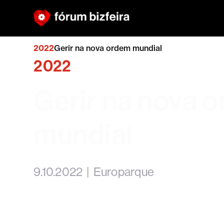
2022
Gerir na nova ordem mundial
2022
Gerir na nova 
mundial
9.10.2022
|
Europarque